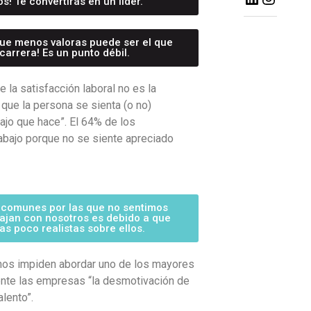
! Te convertirás en un líder.
 que menos valoras puede ser el que
carrera! Es un punto débil.
e la satisfacción laboral no es la
que la persona se sienta (o no)
bajo que hace”. El 64% de los
abajo porque no se siente apreciado
 comunes por las que no sentimos
bajan con nosotros es debido a que
s poco realistas sobre ellos.
 nos impiden abordar uno de los mayores
nte las empresas “la desmotivación de
alento”.