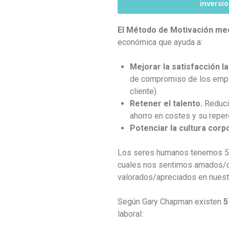
inversi
El Método de Motivación med
económica que ayuda a:
Mejorar la satisfacción l
de compromiso de los emple
cliente).
Retener el talento.
Reducir
ahorro en costes y su reperc
Potenciar la cultura corpo
Los seres humanos tenemos 5 l
cuales nos sentimos amados/qu
valorados/apreciados en nuestr
Según Gary Chapman existen
5
laboral: