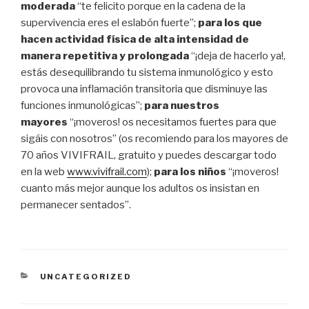
moderada
“te felicito porque en la cadena de la
supervivencia eres el eslabón fuerte”;
para los que
hacen actividad física de alta intensidad de
manera repetitiva y prolongada
“¡deja de hacerlo ya!,
estás desequilibrando tu sistema inmunológico y esto
provoca una inflamación transitoria que disminuye las
funciones inmunológicas”;
para nuestros
mayores
“¡moveros! os necesitamos fuertes para que
sigáis con nosotros” (os recomiendo para los mayores de
70 años VIVIFRAIL, gratuito y puedes descargar todo
en la web
www.vivifrail.com
);
para los niños
“¡moveros!
cuanto más mejor aunque los adultos os insistan en
permanecer sentados”.
UNCATEGORIZED